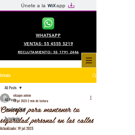
Únete a la
app
WHATSAPP
VENTAS: 55 4555 5219
RECLUTAMIENTO: 55 1791 2446
Entrada
All Posts
nitzajon admin
All Posts
18 jul 2023
2 min de lectura
Consejos para mantener tu
Tips Seguridad
seguridad personal en las calles
Tecnología
Actualizado:
19 jul 2023